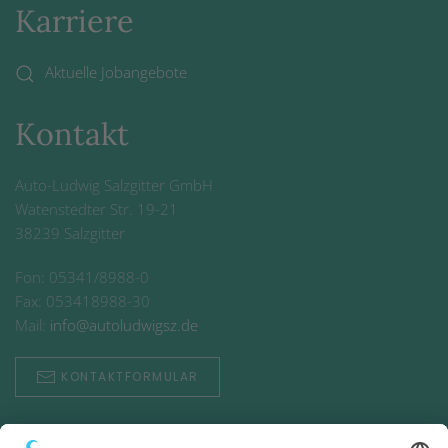
Karriere
Aktuelle Jobangebote
Kontakt
Auto-Ludwig Salzgitter GmbH
Watenstedter Str. 19-21
38239 Salzgitter
Fon: 05341/8988-0
Fax: 053418988-30
Mail:
info@autoludwigsz.de
KONTAKTFORMULAR
Öffnungszeiten