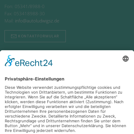
Fon: 05341/8988-0
Fax: 053418988-30
Mail:
info@autoludwigsz.de
KONTAKTFORMULAR
Öffnungszeiten
Zentrale: 05341/89880
06:15 Uhr - 18:00 Uhr (Mo-Fr)
Service: 05341/89880
06:15 Uhr - 18:00 Uhr (Mo-Fr)
Teiledienst: 05341/898819
07:00 Uhr - 18:00 Uhr (Mo-Fr)